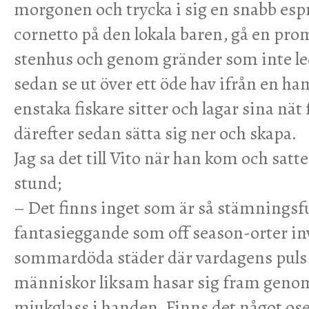
morgonen och trycka i sig en snabb esp
cornetto på den lokala baren, gå en pro
stenhus och genom gränder som inte l
sedan se ut över ett öde hav ifrån en h
enstaka fiskare sitter och lagar sina nät 
därefter sedan sätta sig ner och skapa.
Jag sa det till Vito när han kom och satt
stund;
– Det finns inget som är så stämningsfu
fantasieggande som off season-orter inv
sommardöda städer där vardagens puls 
människor liksam hasar sig fram geno
mjukglass i handen. Finns det något ose