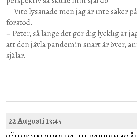
perspektiv så skulle min själ dö.
Vito lyssnade men jag är inte säker på a
förstod.
– Peter, så länge det gör dig lycklig är ja
att den jävla pandemin snart är över, an
själar.
22 Augusti
13:45