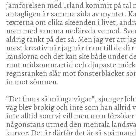
jämförelsen med Irland kommit på tal
antagligen är samma sida av myntet. K
texterna om olika skeenden i livet, andr
men med samma nedärvda vemod. Svensk
aldrig tänkt på det så. Men jag vet att jag
mest kreativ när jag når fram till de dä
känslorna och det kan ske både under de
runt midsommartid och djupaste mörka
regnstänken slår mot fönsterbläcket so
in mot sömnen.
”Det finns så många vägar”, sjunger Jo
väg blev brokig och inte som han alltid vi
inte alltid som vi vill men man försöker 
någonstans utmed den mentala landsvä
kurvor. Det är därför det är så spännan