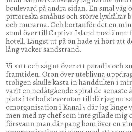
boulevard på andra sidan. En smal väg
pittoreska småhus och större lyxkåkar
och murarna. Och bortanför det en mind
sund över till Captiva Island med ännu 
hotell. Längst ut på ön hade vi hört att d
lång vacker sandstrand.
Vi satt och såg ut över ett paradis och 
framtiden. Oron över uteblivna uppdra
troligen skulle kasta in handduken i mi
varit en nedåtgående spiral de senaste 
plats i fotbollsteverutan till där jag nu s
omorganisation i Kanal 5 där jag länge 
men med ny chef som inte gillade mig oc
försvann man där pang bom över en vint
omorganisation på gång med ett samm