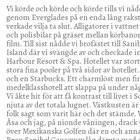
Vi körde och körde och körde tills vi nåd
genom Everglades på en enda lång rakst
verkade vilja ta slut. Alligatorer i vattn
och polisbilar på gräset mellan körbano
film. Till sist nådde vi brofästet till San
Island där vi svängde av och checkade i
Harbour Resort & Spa. Hotellet var stor
stora fina pooler på två sidor av hotellet
och en Starbucks. Ett charmlöst men fi
medelklasshotell att slappa på under nå
Vi åkte hit för att få kontrast till livet 
njuta av det totala lugnet. Västkusten är
folk sagt som varit här och det stämde. 
Åsa och jag, på nionde våningen, drack
över Mexikanska Golfen där en och anna
Bron Sanibel Causeway låg därute med 