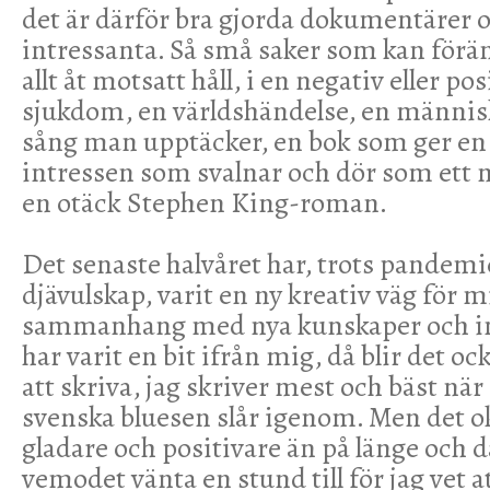
det är därför bra gjorda dokumentärer
intressanta. Så små saker som kan förän
allt åt motsatt håll, i en negativ eller po
sjukdom, en världshändelse, en männi
sång man upptäcker, en bok som ger en 
intressen som svalnar och dör som ett m
en otäck Stephen King-roman.
Det senaste halvåret har, trots pandem
djävulskap, varit en ny kreativ väg för mi
sammanhang med nya kunskaper och in
har varit en bit ifrån mig, då blir det o
att skriva, jag skriver mest och bäst n
svenska bluesen slår igenom. Men det oke
gladare och positivare än på länge och d
vemodet vänta en stund till för jag vet 