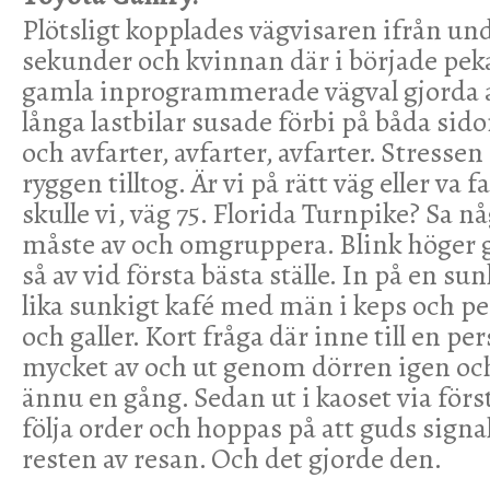
Plötsligt kopplades vägvisaren ifrån un
sekunder och kvinnan där i började peka
gamla inprogrammerade vägval gjorda a
långa lastbilar susade förbi på båda sidor
och avfarter, avfarter, avfarter. Stresse
ryggen tilltog. Är vi på rätt väg eller va 
skulle vi, väg 75. Florida Turnpike? Sa nå
måste av och omgruppera. Blink höger g
så av vid första bästa ställe. In på en s
lika sunkigt kafé med män i keps och p
och galler. Kort fråga där inne till en pe
mycket av och ut genom dörren igen och 
ännu en gång. Sedan ut i kaoset via förs
följa order och hoppas på att guds signa
resten av resan. Och det gjorde den.