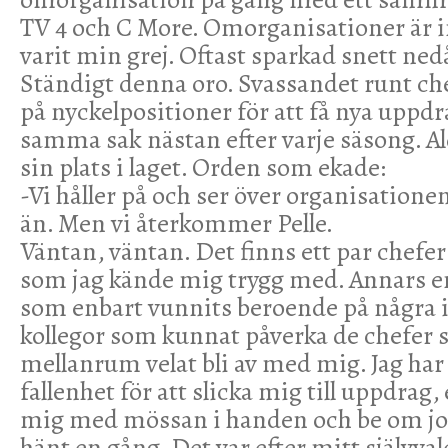
TV 4 och C More. Omorganisationer är in
varit min grej. Oftast sparkad snett ned
Ständigt denna oro. Svassandet runt ch
på nyckelpositioner för att få nya uppdr
samma sak nästan efter varje säsong. Al
sin plats i laget. Orden som ekade:
-Vi håller på och ser över organisatione
än. Men vi återkommer Pelle.
Väntan, väntan. Det finns ett par chefe
som jag kände mig trygg med. Annars 
som enbart vunnits beroende på några i
kollegor som kunnat påverka de chefe
mellanrum velat bli av med mig. Jag har
fallenhet för att slicka mig till uppdrag, e
mig med mössan i handen och be om job
hänt en gång. Det var efter mitt självva