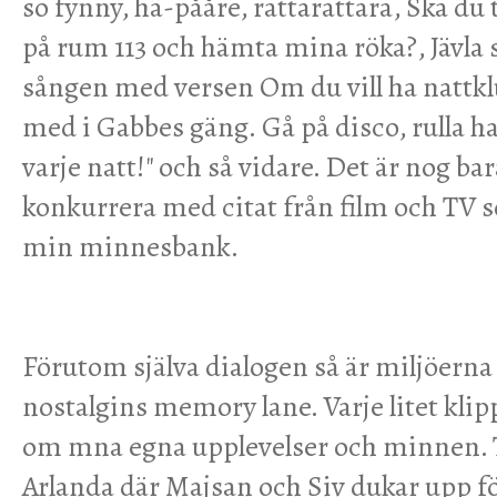
so fynny, hä-pååre, rattarattara, Ska du
på rum 113 och hämta mina röka?, Jävl
sången med versen Om du vill ha nattk
med i Gabbes gäng. Gå på disco, rulla h
varje natt!" och så vidare. Det är nog ba
konkurrera med citat från film och TV 
min minnesbank.
Förutom själva dialogen så är miljöerna
nostalgins memory lane. Varje litet kli
om mna egna upplevelser och minnen. T
Arlanda där Majsan och Siv dukar upp f