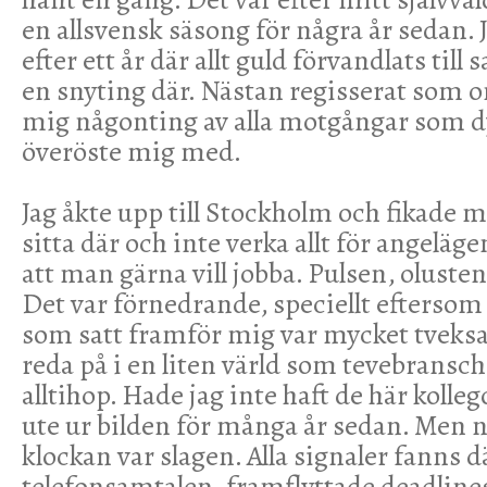
en allsvensk säsong för några år sedan. 
efter ett år där allt guld förvandlats till
en snyting där. Nästan regisserat som om
mig någonting av alla motgångar som 
överöste mig med.
Jag åkte upp till Stockholm och fikade 
sitta där och inte verka allt för angelä
att man gärna vill jobba. Pulsen, olusten. 
Det var förnedrande, speciellt eftersom 
som satt framför mig var mycket tveks
reda på i en liten värld som tevebransch
alltihop. Hade jag inte haft de här kolle
ute ur bilden för många år sedan. Men 
klockan var slagen. Alla signaler fanns d
telefonsamtalen, framflyttade deadlines