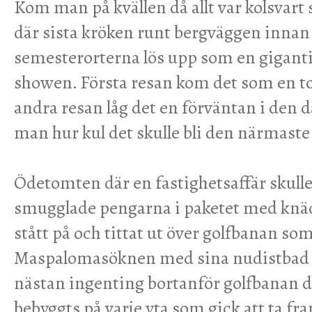
Kom man på kvällen då allt var kolsvart
där sista kröken runt bergväggen innan
semesterorterna lös upp som en giganti
showen. Första resan kom det som en to
andra resan låg det en förväntan i den d
man hur kul det skulle bli den närmaste
Ödetomten där en fastighetsaffär skull
smugglade pengarna i paketet med knäc
stått på och tittat ut över golfbanan som
Maspalomasöknen med sina nudistbad i
nästan ingenting bortanför golfbanan d
bebyggts på varje yta som gick att ta fr