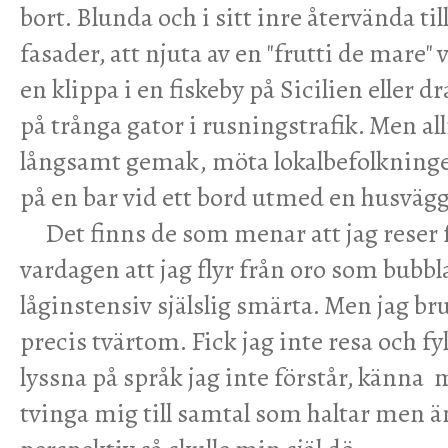
bort. Blunda och i sitt inre återvända ti
fasader, att njuta av en "frutti de mare" 
en klippa i en fiskeby på Sicilien eller d
på trånga gator i rusningstrafik. Men al
långsamt gemak, möta lokalbefolkningen
på en bar vid ett bord utmed en husvägg
Det finns de som menar att jag reser fö
vardagen att jag flyr från oro som bubb
låginstensiv själslig smärta. Men jag bru
precis tvärtom. Fick jag inte resa och fy
lyssna på språk jag inte förstår, känna m
tvinga mig till samtal som haltar men ä