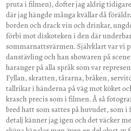
pruta i filmen), dofter jag aldrig tidigar
där jag hängde många kvällar då föräldr
borden och drack vin och drinkar, ung
förbi mot diskoteken i den där underba
sommarnattsvärmen. Självklart var vi på
danstävling och han showaren på scenen
haranger på alla språk som var represen
Fyllan, skratten, tårarna, bråken, servi
tallrikar i händerna på väg mot köket oc
krasch precis som i filmen. Å så fotogr
bred hatt som sattes på huvudet, som i f
detalj känner jag igen och det väcker m
sköna känslor men även en del olust av 