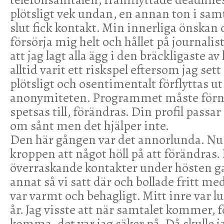
plötsligt vek undan, en annan ton i sam
slut fick kontakt. Min innerliga önskan
försörja mig helt och hållet på journalist
att jag lagt alla ägg i den bräckligaste av
alltid varit ett riskspel eftersom jag se
plötsligt och osentimentalt förflyttas ut 
anonymiteten. Programmet måste förny
spetsas till, förändras. Din profil passar
om sånt men det hjälper inte.
Den här gången var det annorlunda. Nu 
kroppen att något höll på att förändras.
överraskande kontakter under hösten ga
annat så vi satt där och bollade fritt m
var varmt och behagligt. Mitt inre var 
år. Jag visste att när samtalet kommer, f
komma, det var jag säker på. Då skulle j