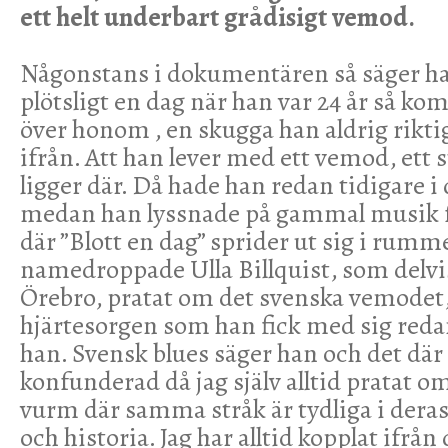
ett helt underbart grådisigt vemod.
Någonstans i dokumentären så säger ha
plötsligt en dag när han var 24 år så k
över honom , en skugga han aldrig riktigt
ifrån. Att han lever med ett vemod, ett 
ligger där. Då hade han redan tidigare 
medan han lyssnade på gammal musik fr
där ”Blott en dag” sprider ut sig i rumm
namedroppade Ulla Billquist, som delvi
Örebro, pratat om det svenska vemodet,
hjärtesorgen som han fick med sig red
han. Svensk blues säger han och det där
konfunderad då jag själv alltid pratat 
vurm där samma stråk är tydliga i deras
och historia. Jag har alltid kopplat ifrå