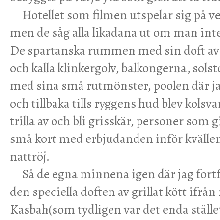
Hotellet som filmen utspelar sig på ve
men de såg alla likadana ut om man int
De spartanska rummen med sin doft av
och kalla klinkergolv, balkongerna, sols
med sina små rutmönster, poolen där 
och tillbaka tills ryggens hud blev kolsva
trilla av och bli grisskär, personer som 
små kort med erbjudanden inför kvälle
nattröj.
Så de egna minnena igen där jag fort
den speciella doften av grillat kött ifrå
Kasbah(som tydligen var det enda ställe