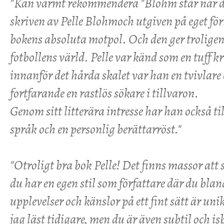
"Kan varmt rekommendera "Blohm står när do
skriven av Pelle Blohmoch utgiven på eget för
bokens absoluta motpol. Och den ger troligen 
fotbollens värld. Pelle var känd som en tuff k
innanför det hårda skalet var han en tvivlare
fortfarande en rastlös sökare i tillvaron.
Genom sitt litterära intresse har han också til
språk och en personlig berättarröst."
"Otroligt bra bok Pelle! Det finns massor att
du har en egen stil som författare där du blan
upplevelser och känslor på ett fint sätt är uni
jag läst tidigare, men du är även subtil och is