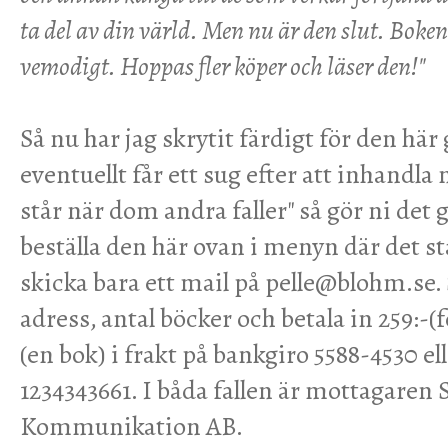
ta del av din värld. Men nu är den slut. Boken 
vemodigt. Hoppas fler köper och läser den!"
Så nu har jag skrytit färdigt för den hä
eventuellt får ett sug efter att inhandl
står när dom andra faller" så gör ni det
beställa den här ovan i menyn där det st
skicka bara ett mail på pelle@blohm.se
adress, antal böcker och betala in 259:-(f
(en bok) i frakt på bankgiro 5588-4530 e
1234343661. I båda fallen är mottagaren
Kommunikation AB.