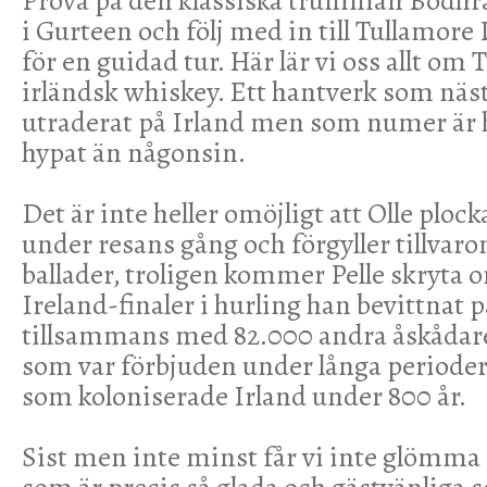
Prova på den klassiska trumman Bodhra
i Gurteen och följ med in till Tullamore
för en guidad tur. Här lär vi oss allt o
irländsk whiskey. Ett hantverk som näst
utraderat på Irland men som numer är 
hypat än någonsin.
Det är inte heller omöjligt att Olle plock
under resans gång och förgyller tillvar
ballader, troligen kommer Pelle skryta o
Ireland-finaler i hurling han bevittnat 
tillsammans med 82.000 andra åskådar
som var förbjuden under långa periode
som koloniserade Irland under 800 år.
Sist men inte minst får vi inte glömma 