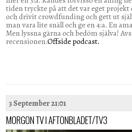
mer en 3:a. Kändes förvisso en aning ne
tiden tryckte på att det var eget projekt d
och drivit crowdfunding och gett ut sjä
man vara lite snäll och ge en 4:a. En am
Men lyssna gärna och bedöm själva! Avs
recensionen.
Offside podcast.
3 September
21:01
MORGON TV I AFTONBLADET/TV3