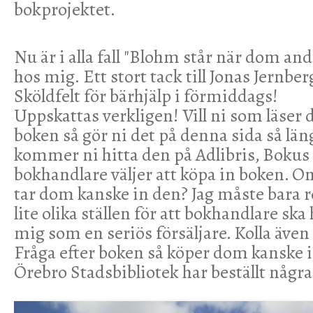
bokprojektet.
Nu är i alla fall "Blohm står när dom an
hos mig. Ett stort tack till Jonas Jernbe
Sköldfelt för bärhjälp i förmiddags!
Uppskattas verkligen! Vill ni som läser d
boken så gör ni det på denna sida så lä
kommer ni hitta den på Adlibris, Bokus
bokhandlare väljer att köpa in boken. O
tar dom kanske in den? Jag måste bara r
lite olika ställen för att bokhandlare ska
mig som en seriös försäljare. Kolla även
Fråga efter boken så köper dom kanske in
Örebro Stadsbibliotek har beställt några e