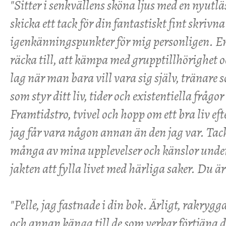
"Sitter i senkvällens sköna ljus med en nyutlä
skicka ett tack för din fantastiskt fint skriv
igenkänningspunkter för mig personligen. En 
räcka till, att kämpa med grupptillhörighet o
lag när man bara vill vara sig själv, tränare
som styr ditt liv, tider och existentiella frågo
Framtidstro, tvivel och hopp om ett bra liv efte
jag får vara någon annan än den jag var. Tack
många av mina upplevelser och känslor under
jakten att fylla livet med härliga saker. Du ä
"Pelle, jag fastnade i din bok. Ärligt, rakrygg
och annan känga till de som verkar förtjäna det