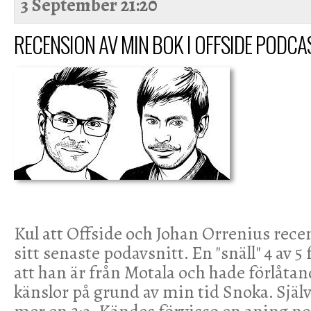
3 September
21:20
RECENSION AV MIN BOK I OFFSIDE PODCAS
Kul att Offside och Johan Orrenius rece
sitt senaste podavsnitt. En "snäll" 4 av 5 
att han är från Motala och hade förlåta
känslor på grund av min tid Snoka. Själ